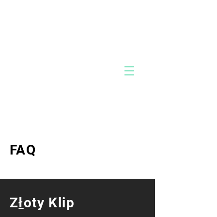
MIK
Pac
O
k
FAQ
Z
ł
oty Klip