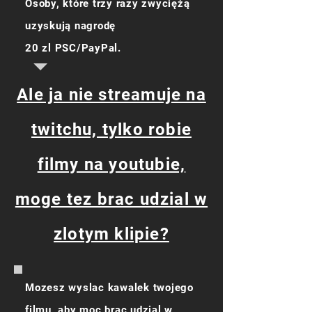
Osoby, które trzy razy zwyciężą
uzyskują nagrodę
20 zl PSC/PayPal.
Ale ja nie streamuje na
twitchu, tylko robie
filmy na youtubie,
moge tez brac udzial w
zlotym klipie?
Mozesz wyslac kawalek twojego
filmu, aby moc brac udzial w