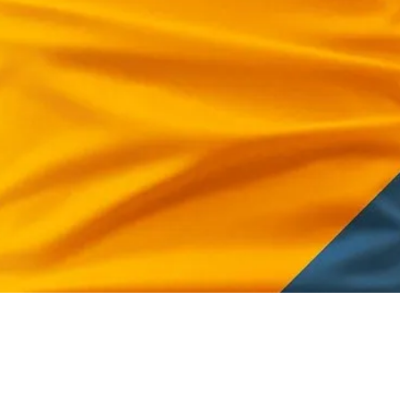
 Sleeves
€2