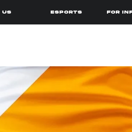
 us
Esports
for in