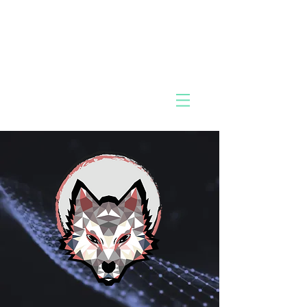
MIK
Pac
O
k