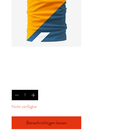
Komin E-Sports Arm
Sleeves
Preis
20,00 €
Anzahl
*
Nicht verfügbar
Benachrichtigen lassen