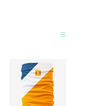
MIK
Pac
O
k